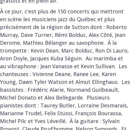
gratuits et en plein air.
À ce jour, c'est plus de 150 concerts qui mettront
en scène les musiciens jazz du Québec et plus
précisément de la région de Sutton dont : Roberto
Murray, Dave Turner, Rémi Bolduc, Alex Côté, Jean
Derome, Mathieu Bélanger au saxophone. À la
trompette : Kevin Dean, Marc Bolduc, Ron Di Lauro,
Aron Doyle, Jacques Kuba Séguin. Au marimba et
au vibraphone : Jean Vanasse et Kevin Sullivan. Les
chanteuses : Vivienne Deane, Ranee Lee, Karen
Young, Dawn Tyler Watson et Almut Ellinghaus. Les
bassistes : Frédéric Alarie, Normand Guilbeault,
Michel Donato et Alex Bellegarde. Plusieurs
pianistes dont : Taurey Butler, Lorraine Desmarais,
Marianne Trudel, Felix Stüssi, François Bourassa,
Michel Pilc et Yves Léveillé. À la guitare : Sylvain
Provost, Claude Prud'homme, Nelson Symonds. Et