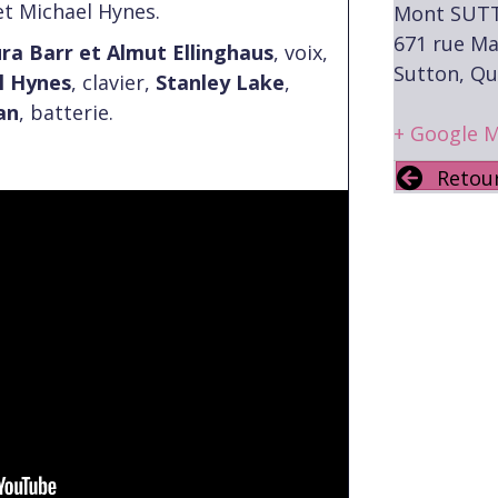
 et Michael Hynes.
Mont SUT
671 rue Ma
ra Barr et Almut Ellinghaus
, voix,
Sutton, Q
l Hynes
, clavier,
Stanley Lake
,
an
, batterie.
+ Google 
Retou