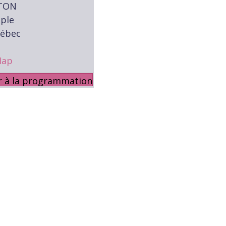
TON
ple
uébec
Map
r à la programmation