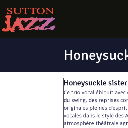
Honeysuck
Honeysuckle sister
Ce trio vocal éblouit avec
du swing, des reprises c
originales pleines d’espri
vocales dans le style des
atmosphère théâtrale ag