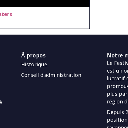
sters
À propos
Notre m
Le Festiv
Historique
est un o
Conseil d’administration
lucratif
promouvo
plus par
région d
é
Depuis 20
position
rayonner