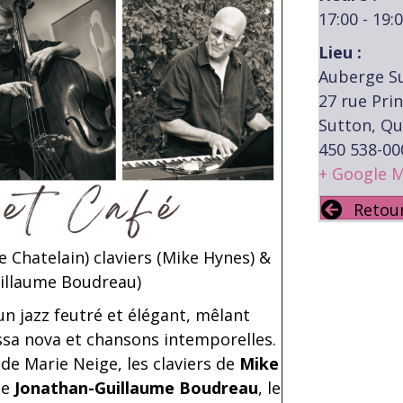
17:00 - 19:
Lieu :
Auberge S
27 rue Pri
Sutton, Q
450 538-00
+ Google 
Retou
ge Chatelain) claviers (Mike Hynes) &
illaume Boudreau)
un jazz feutré et élégant, mêlant
ssa nova et chansons intemporelles.
 de Marie Neige, les claviers de
Mike
de
Jonathan-Guillaume Boudreau
, le