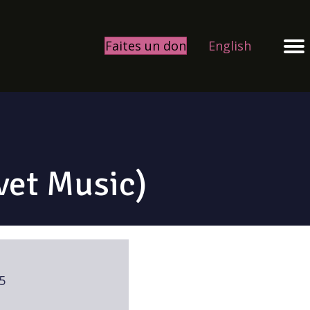
Faites un don
English
vet Music)
5