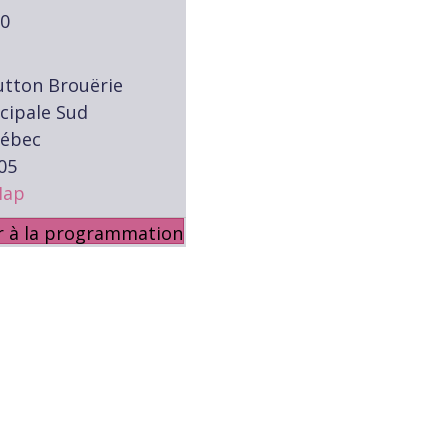
00
utton Brouërie
ncipale Sud
uébec
05
Map
r à la programmation