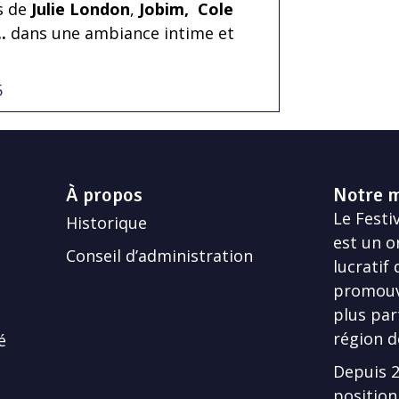
es de
Julie London
,
Jobim,
Cole
.
dans une ambiance intime et
5
À propos
Notre m
Le Festiv
Historique
est un o
Conseil d’administration
lucratif
promouvo
plus par
région d
é
Depuis 20
position