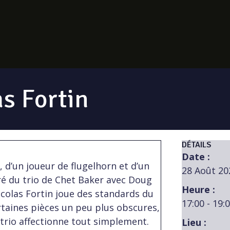
as Fortin
DÉTAILS
Date :
, d’un joueur de flugelhorn et d’un
28 Août 20
ré du trio de Chet Baker avec Doug
Heure :
icolas Fortin joue des standards du
17:00 - 19:
ertaines pièces un peu plus obscures,
 trio affectionne tout simplement.
Lieu :