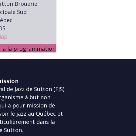
utton Brouërie
ncipale Sud
uébec
05
Map
r à la programmation
ission
al de Jazz de Sutton (FJS)
rganisme à but non
 qui a pour mission de
ir le jazz au Québec et
ticulièrement dans la
e Sutton.