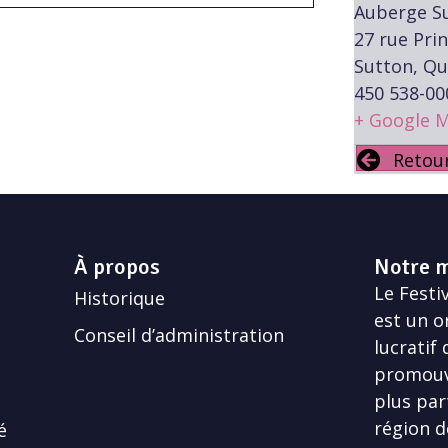
Auberge S
27 rue Pri
Sutton, Q
450 538-00
+ Google 
Retou
À propos
Notre m
Le Festiv
Historique
est un o
Conseil d’administration
lucratif
promouvo
plus par
région d
é