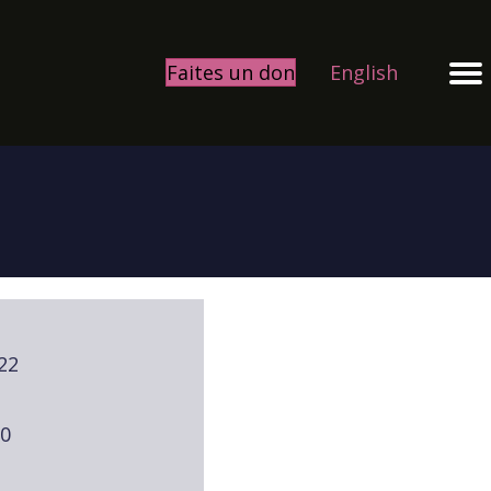
Faites un don
English
22
00