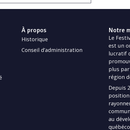
À propos
Notre m
Le Festiv
Historique
est un o
Conseil d’administration
lucratif
promouvo
plus par
région d
é
Depuis 20
position
rayonner
communa
au dével
québécoi