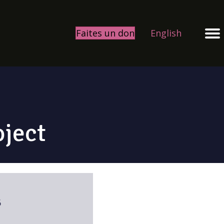
Faites un don
English
oject
6