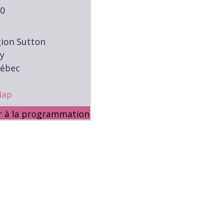
00
ion Sutton
ey
uébec
Map
r à la programmation