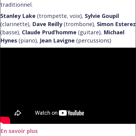
traditionnel.
Stanley Lake
(trompette, voix),
Sylvie Goupil
(clarinette),
Dave Reilly
(trombone),
Simon Esterez
(basse),
Claude Prud’homme
(guitare),
Michael
Hynes
(piano),
Jean Lavigne
(percussions)
En savoir plus