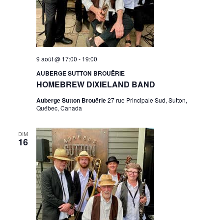
n
e
d
a
t
e
9 août @ 17:00
-
19:00
.
AUBERGE SUTTON BROUËRIE
HOMEBREW DIXIELAND BAND
Auberge Sutton Brouërie
27 rue Principale Sud, Sutton,
Québec, Canada
DIM
16