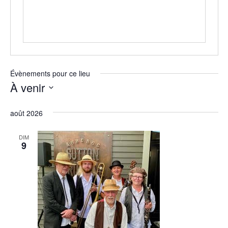
n
e
Évènements pour ce lieu
À venir
S
é
août 2026
l
e
DIM
c
9
t
i
o
n
n
e
z
u