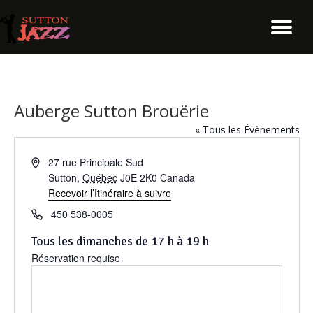
Auberge Sutton Brouërie
« Tous les Évènements
A
27 rue Principale Sud
d
Sutton
,
Québec
J0E 2K0
Canada
r
Recevoir l’Itinéraire à suivre
e
T
450 538-0005
s
é
s
Tous les dimanches de 17 h à 19 h
l
e
Réservation requise
é
p
h
o