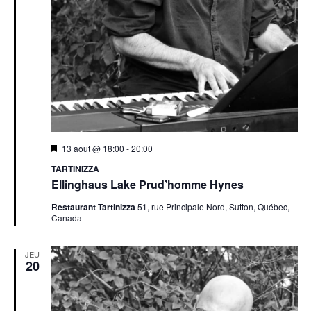
a
t
e
.
13 août @ 18:00
-
20:00
TARTINIZZA
Ellinghaus Lake Prud’homme Hynes
Restaurant Tartinizza
51, rue Principale Nord, Sutton, Québec,
Canada
JEU
20