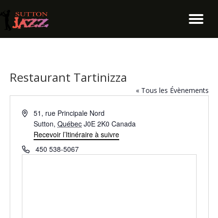
Restaurant Tartinizza
« Tous les Évènements
A
51, rue Principale Nord
d
Sutton
,
Québec
J0E 2K0
Canada
r
Recevoir l’Itinéraire à suivre
e
T
450 538-5067
s
é
s
l
e
é
p
h
o